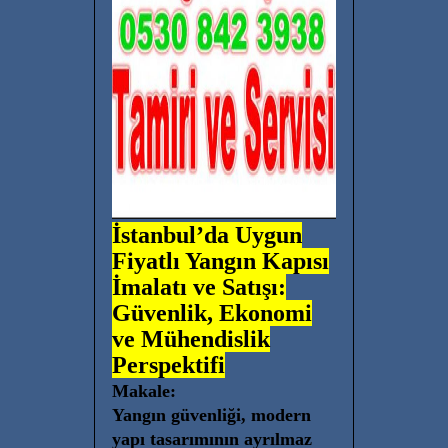
İstanbul’da Uygun
Fiyatlı Yangın Kapısı
İmalatı ve Satışı:
Güvenlik, Ekonomi
ve Mühendislik
Perspektifi
Makale:
Yangın güvenliği, modern
yapı tasarımının ayrılmaz