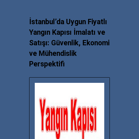
İstanbul’da Uygun Fiyatlı
Yangın Kapısı İmalatı ve
Satışı: Güvenlik, Ekonomi
ve Mühendislik
Perspektifi