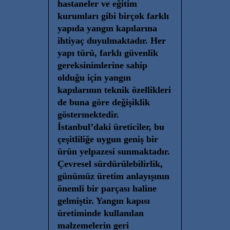
hastaneler ve eğitim
kurumları gibi birçok farklı
yapıda yangın kapılarına
ihtiyaç duyulmaktadır. Her
yapı türü, farklı güvenlik
gereksinimlerine sahip
olduğu için yangın
kapılarının teknik özellikleri
de buna göre değişiklik
göstermektedir.
İstanbul’daki üreticiler, bu
çeşitliliğe uygun geniş bir
ürün yelpazesi sunmaktadır.
Çevresel sürdürülebilirlik,
günümüz üretim anlayışının
önemli bir parçası haline
gelmiştir. Yangın kapısı
üretiminde kullanılan
malzemelerin geri