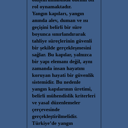
rol oynamaktadır.
Yangın kapıları, yangın
anında alev, duman ve ısı
geçişini belirli bir süre
boyunca sınırlandırarak
tahliye süreçlerinin güvenli
bir şekilde gerçekleşmesini
sağlar. Bu kapılar, yalnızca
bir yapı elemanı değil, aynı
zamanda insan hayatını
koruyan hayati bir güvenlik
sistemidir. Bu nedenle
yangın kapılarının üretimi,
belirli mühendislik kriterleri
ve yasal düzenlemeler
çerçevesinde
gerçekleştirilmelidir.
Türkiye’de yangın