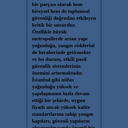
bir parçası olarak hem
bireysel hem de toplumsal
güvenliği doğrudan etkileyen
kritik bir unsurdur.
Özellikle büyük
metropollerde artan yapı
yoğunluğu, yangın risklerini
de beraberinde getirmekte
ve bu durum, etkili pasif
güvenlik sistemlerinin
önemini artırmaktadır.
İstanbul gibi nüfus
yoğunluğu yüksek ve
yapılaşmanın hızla devam
ettiği bir şehirde, uygun
fiyatlı ancak yüksek kalite
standartlarına sahip yangın
kapıları, güvenli yapıların
oluşturulmasında önemli bir