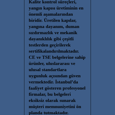
Kalite kontrol süreçleri,
yangın kapısı üretiminin en
önemli aşamalarından
biridir. Üretilen kapılar,
yangına dayanım, duman
sızdırmazlık ve mekanik
dayanıklılık gibi çeşitli
testlerden geçirilerek
sertifikalandırılmaktadır.
CE ve TSE belgelerine sahip
ürünler, uluslararası ve
ulusal standartlara
uygunluk açısından güven
vermektedir. İstanbul’da
faaliyet gösteren profesyonel
firmalar, bu belgeleri
eksiksiz olarak sunarak
müşteri memnuniyetini ön
planda tutmaktadır.