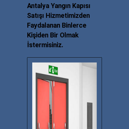
Antalya Yangın Kapısı
Satışı Hizmetimizden
Faydalanan Binlerce
Kişiden Bir Olmak
İstermisiniz.