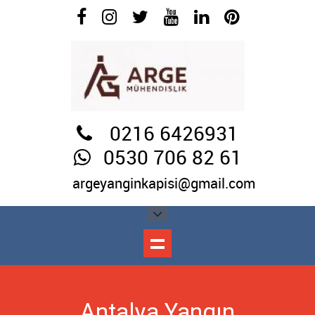
0216 6426931
0530 706 82 61
argeyanginkapisi@gmail.com
Antalya Yangın