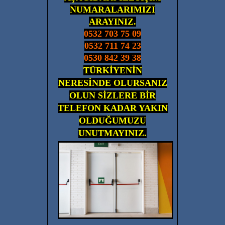
NUMARALARIMIZI
ARAYINIZ.
0532 703 75 09
0532 711 74 23
0530 842 39 38
TÜRKİYENİN
NERESİNDE OLURSANIZ
OLUN SİZLERE BİR
TELEFON KADAR YAKIN
OLDUĞUMUZU
UNUTMAYINIZ.