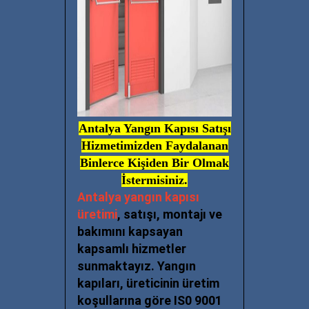
Antalya Yangın Kapısı Satışı
Hizmetimiz
den Faydalanan
Binlerce Kişiden Bir Olmak
İstermisiniz.
Antalya yangın kapısı
üretimi
, satışı, montajı ve
bakımını kapsayan
kapsamlı hizmetler
sunmaktayız. Yangın
kapıları, üreticinin üretim
koşullarına göre IS0 9001