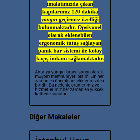
imalatımızda çıkan
kapılarımız 120 dakika
yangın
geçirmez özelliği
bulunmaktadır. Opsiyonel
olarak eklenebilen
ergonomik tutuş sağlayan
panik bar sistemi ile
kolay
kaçış imkanı sağlamaktadır.
Antalya yangın kapısı satışı olarak
müşteri memnuniyeti bizim için her
zaman en önemli önceliklerimizden
biridir. Bu nedenle
ürünlerimiz ve
hizmetlerimiz her zaman en yüksek
kalitede sunulur.
Diğer Makaleler