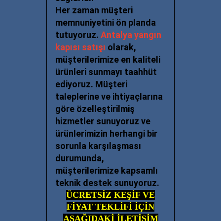
Her zaman müşteri
memnuniyetini ön planda
tutuyoruz.
Antalya yangın
kapısı satışı
olarak,
müşterilerimize en kaliteli
ürünleri sunmayı taahhüt
ediyoruz. Müşteri
taleplerine ve ihtiyaçlarına
göre özelleştirilmiş
hizmetler sunuyoruz ve
ürünlerimizin herhangi bir
sorunla karşılaşması
durumunda,
müşterilerimize kapsamlı
teknik destek sunuyoruz.
ÜCRETSİZ KEŞİF VE
FİYAT TEKLİFİ İÇİN
AŞAĞIDAKİ İLETİŞİM