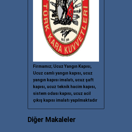
Firmamız; Ucuz Yangın Kapısı,
Ucuz camlı yangın kapısı, ucuz
yangın kapısı imalatı, ucuz şaft
kapısı, ucuz teknik hacim kapısı,
sistem odası kapısı, ucuz acil
çıkış kapısı imalatı yapılmaktadır
Diğer Makaleler