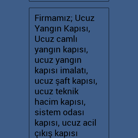
Firmamız; Ucuz
Yangın Kapısı,
Ucuz camlı
yangın kapısı,
ucuz yangın
kapısı imalatı,
ucuz şaft kapısı,
ucuz teknik
hacim kapısı,
sistem odası
kapısı, ucuz acil
çıkış kapısı