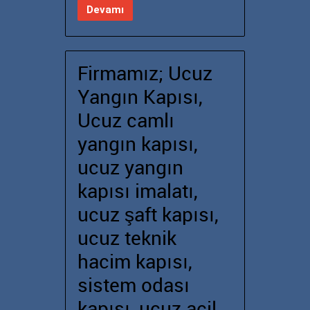
Devamı
Firmamız; Ucuz
Yangın Kapısı,
Ucuz camlı
yangın kapısı,
ucuz yangın
kapısı imalatı,
ucuz şaft kapısı,
ucuz teknik
hacim kapısı,
sistem odası