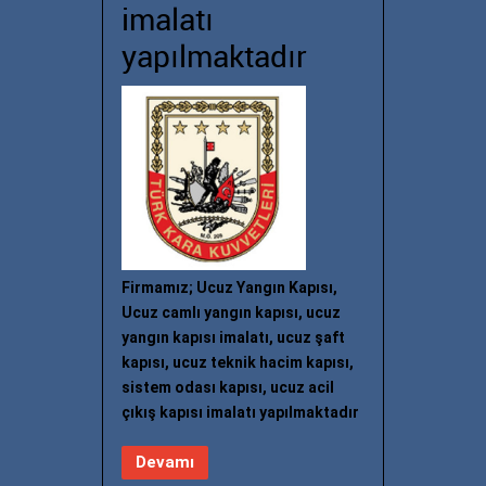
imalatı
yapılmaktadır
Firmamız; Ucuz Yangın Kapısı,
Ucuz camlı yangın kapısı, ucuz
yangın kapısı imalatı, ucuz şaft
kapısı, ucuz teknik hacim kapısı,
sistem odası kapısı, ucuz acil
çıkış kapısı imalatı yapılmaktadır
Devamı