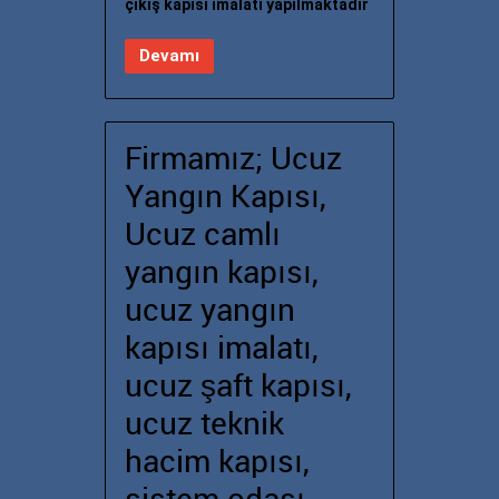
çıkış kapısı imalatı yapılmaktadır
Devamı
Firmamız; Ucuz
Yangın Kapısı,
Ucuz camlı
yangın kapısı,
ucuz yangın
kapısı imalatı,
ucuz şaft kapısı,
ucuz teknik
hacim kapısı,