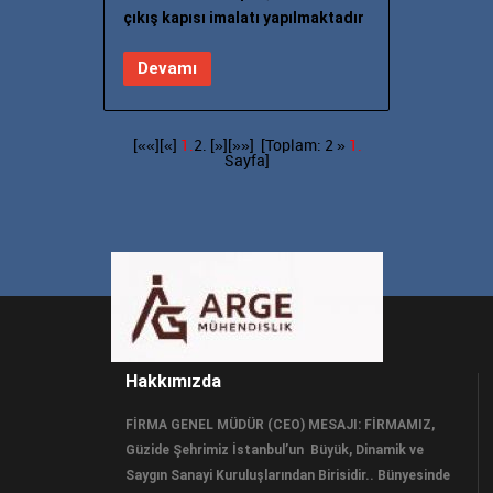
çıkış kapısı imalatı yapılmaktadır
Devamı
[««][«]
1.
2.
[»]
[»»]
[Toplam: 2 »
1.
Sayfa]
Hakkımızda
FİRMA GENEL MÜDÜR (CEO) MESAJI: FİRMAMIZ,
Güzide Şehrimiz İstanbul’un Büyük, Dinamik ve
Saygın Sanayi Kuruluşlarından Birisidir.. Bünyesinde