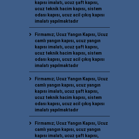
kapısı imalatı, ucuz şaft kapısı,
ucuz teknik hacim kapısı, sistem
odası kapısı, ucuz acil çıkış kapısı
imalatı yapılmaktadır
Firmamız; Ucuz Yangın Kapısı, Ucuz
camlı yangın kapısı, ucuz yangın
kapısı imalatı, ucuz şaft kapısı,
ucuz teknik hacim kapısı, sistem
odası kapısı, ucuz acil çıkış kapısı
imalatı yapılmaktadır
Firmamız; Ucuz Yangın Kapısı, Ucuz
camlı yangın kapısı, ucuz yangın
kapısı imalatı, ucuz şaft kapısı,
ucuz teknik hacim kapısı, sistem
odası kapısı, ucuz acil çıkış kapısı
imalatı yapılmaktadır
Firmamız; Ucuz Yangın Kapısı, Ucuz
camlı yangın kapısı, ucuz yangın
kapısı imalatı, ucuz şaft kapısı,