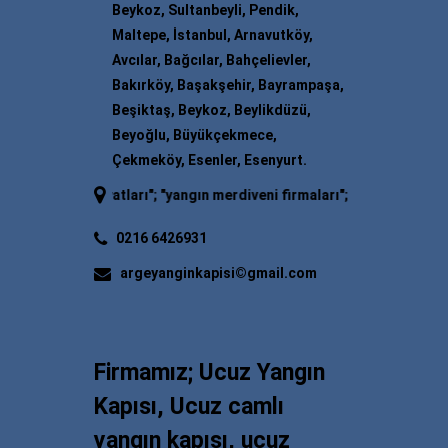
Beykoz, Sultanbeyli, Pendik,
Maltepe, İstanbul, Arnavutköy,
Avcılar, Bağcılar, Bahçelievler,
Bakırköy, Başakşehir, Bayrampaşa,
Beşiktaş, Beykoz, Beylikdüzü,
Beyoğlu, Büyükçekmece,
Çekmeköy, Esenler, Esenyurt.
ni fiyatları
"; "
yangın merdiveni firmaları
"; "
yangın merdiveni imalatı
0216 6426931
argeyanginkapisi©gmail.com
Firmamız; Ucuz Yangın
Kapısı, Ucuz camlı
yangın kapısı, ucuz