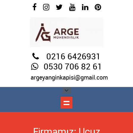
0216 6426931
0530 706 82 61
argeyanginkapisi@gmail.com
Firmamız; Ucuz