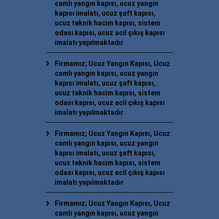
camlı yangın kapısı, ucuz yangın
kapısı imalatı, ucuz şaft kapısı,
ucuz teknik hacim kapısı, sistem
odası kapısı, ucuz acil çıkış kapısı
imalatı yapılmaktadır
Firmamız; Ucuz Yangın Kapısı, Ucuz
camlı yangın kapısı, ucuz yangın
kapısı imalatı, ucuz şaft kapısı,
ucuz teknik hacim kapısı, sistem
odası kapısı, ucuz acil çıkış kapısı
imalatı yapılmaktadır
Firmamız; Ucuz Yangın Kapısı, Ucuz
camlı yangın kapısı, ucuz yangın
kapısı imalatı, ucuz şaft kapısı,
ucuz teknik hacim kapısı, sistem
odası kapısı, ucuz acil çıkış kapısı
imalatı yapılmaktadır
Firmamız; Ucuz Yangın Kapısı, Ucuz
camlı yangın kapısı, ucuz yangın