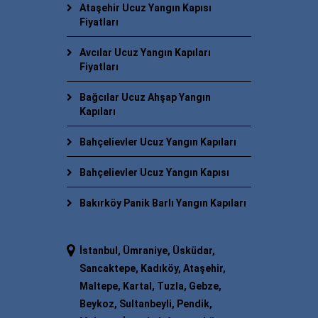
Ataşehir Ucuz Yangın Kapısı
Fiyatları
Avcılar Ucuz Yangın Kapıları
Fiyatları
Bağcılar Ucuz Ahşap Yangın
Kapıları
Bahçelievler Ucuz Yangın Kapıları
Bahçelievler Ucuz Yangın Kapısı
Bakırköy Panik Barlı Yangın Kapıları
İstanbul, Ümraniye, Üsküdar,
Sancaktepe, Kadıköy, Ataşehir,
Maltepe, Kartal, Tuzla, Gebze,
Beykoz, Sultanbeyli, Pendik,