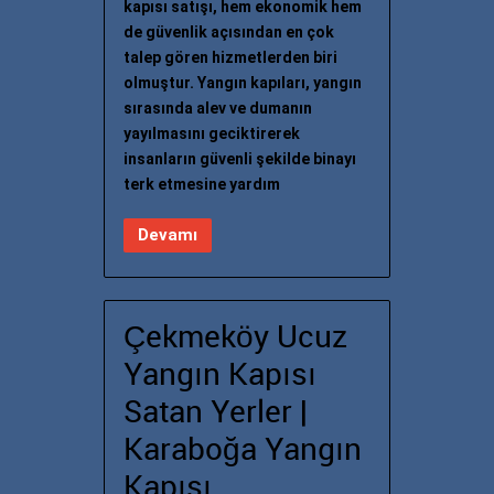
kapısı satışı, hem ekonomik hem
de güvenlik açısından en çok
talep gören hizmetlerden biri
olmuştur. Yangın kapıları, yangın
sırasında alev ve dumanın
yayılmasını geciktirerek
insanların güvenli şekilde binayı
terk etmesine yardım
Devamı
Çekmeköy Ucuz
Yangın Kapısı
Satan Yerler |
Karaboğa Yangın
Kapısı