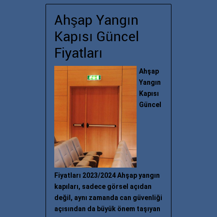
Ahşap Yangın
Kapısı Güncel
Fiyatları
Ahşap
Yangın
Kapısı
Güncel
Fiyatları 2023/2024 Ahşap yangın
kapıları, sadece görsel açıdan
değil, aynı zamanda can güvenliği
açısından da büyük önem taşıyan