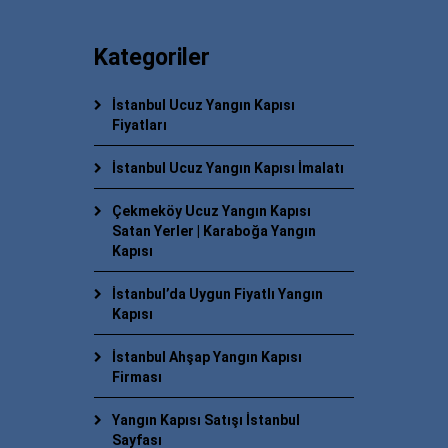
Kategoriler
İstanbul Ucuz Yangın Kapısı
Fiyatları
İstanbul Ucuz Yangın Kapısı İmalatı
Çekmeköy Ucuz Yangın Kapısı
Satan Yerler | Karaboğa Yangın
Kapısı
İstanbul’da Uygun Fiyatlı Yangın
Kapısı
İstanbul Ahşap Yangın Kapısı
Firması
Yangın Kapısı Satışı İstanbul
Sayfası