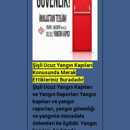
Şişli Ucuz Yangın Kapıları
Konusunda Merak
Ettikleriniz Buradadır
Şişli Ucuz Yangın Kapıları
ve Yangın Raporları Yangın
kapıları ve yangın
raporları, yangın güvenliği
ve yangınla mücadele
önlemleri ile ilgilidir. Yangın