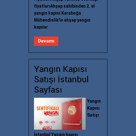
fiyatlarıAhşap sahibinden 2. el
yangin kapisi Karaboğa
Mühendislik'in ahşap yangın
kapılar
Devamı
Yangın Kapısı
Satışı İstanbul
Sayfası
Yangın
Kapısı
Satışı
İstanbul Yangın kapısı