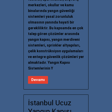
merkezleri, okullar ve kamu
binalarında yangın güvenliği
sistemleri yasal zorunluluk
olmasının yanında hayati bir
gerekliliktir. Bu kapsamda en çok
talep gören çözümler arasında
yangın kapısı, yangın merdiveni
sistemleri, sprinkler altyapıları,
çelik konstrüksiyon uygulamaları
ve entegre güvenlik çözümleri yer
almaktadır. Yangın Kapısı
Sistemlerinin Y
Devamı
İstanbul Ucuz
Yangın Kapısı