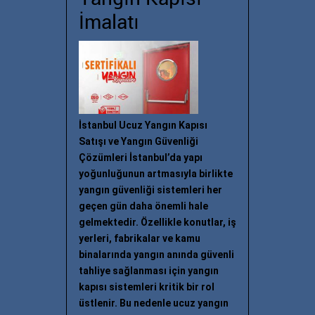
İmalatı
İstanbul Ucuz Yangın Kapısı
Satışı ve Yangın Güvenliği
Çözümleri İstanbul’da yapı
yoğunluğunun artmasıyla birlikte
yangın güvenliği sistemleri her
geçen gün daha önemli hale
gelmektedir. Özellikle konutlar, iş
yerleri, fabrikalar ve kamu
binalarında yangın anında güvenli
tahliye sağlanması için yangın
kapısı sistemleri kritik bir rol
üstlenir. Bu nedenle ucuz yangın