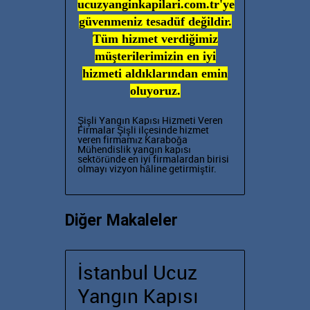
ucuzyanginkapilari.com.tr'ye
güvenmeniz tesadüf değildir.
Tüm hizmet verdiğimiz
müşterilerimizin en iyi
hizmeti aldıklarından emin
oluyoruz.
Şişli Yangın Kapısı Hizmeti Veren
Firmalar Şişli ilçesinde hizmet
veren firmamız Karaboğa
Mühendislik
yangın kapısı
sektöründe en iyi firmalardan birisi
olmayı vizyon hâline getirmiştir.
Diğer Makaleler
İstanbul Ucuz
Yangın Kapısı