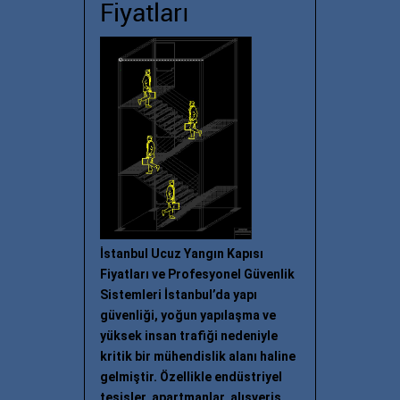
Fiyatları
İstanbul Ucuz Yangın Kapısı
Fiyatları ve Profesyonel Güvenlik
Sistemleri İstanbul’da yapı
güvenliği, yoğun yapılaşma ve
yüksek insan trafiği nedeniyle
kritik bir mühendislik alanı haline
gelmiştir. Özellikle endüstriyel
tesisler, apartmanlar, alışveriş