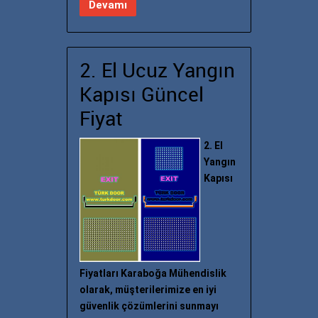
Devamı
2. El Ucuz Yangın
Kapısı Güncel
Fiyat
2. El
Yangın
Kapısı
Fiyatları Karaboğa Mühendislik
olarak, müşterilerimize en iyi
güvenlik çözümlerini sunmayı