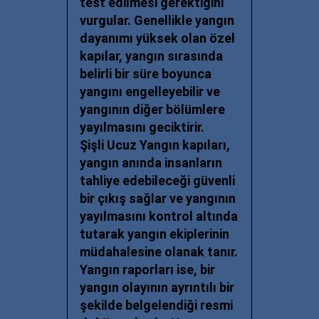
test edilmesi gerektiğini
vurgular. Genellikle yangın
dayanımı yüksek olan özel
kapılar, yangın sırasında
belirli bir süre boyunca
yangını engelleyebilir ve
yangının diğer bölümlere
yayılmasını geciktirir.
Şişli Ucuz
Yangın kapıları,
yangın anında insanların
tahliye edebileceği güvenli
bir çıkış sağlar ve yangının
yayılmasını kontrol altında
tutarak yangın ekiplerinin
müdahalesine olanak tanır.
Yangın raporları ise, bir
yangın olayının ayrıntılı bir
şekilde belgelendiği resmi