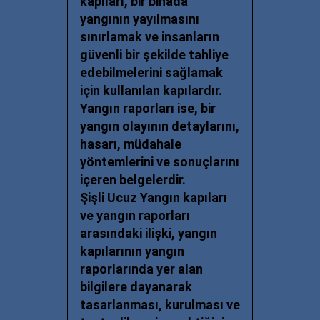
kapıları, bir binada
yangının yayılmasını
sınırlamak ve insanların
güvenli bir şekilde tahliye
edebilmelerini sağlamak
için kullanılan kapılardır.
Yangın raporları ise, bir
yangın olayının detaylarını,
hasarı, müdahale
yöntemlerini ve sonuçlarını
içeren belgelerdir.
Şişli Ucuz
Yangın kapıları
ve yangın raporları
arasındaki ilişki, yangın
kapılarının yangın
raporlarında yer alan
bilgilere dayanarak
tasarlanması, kurulması ve