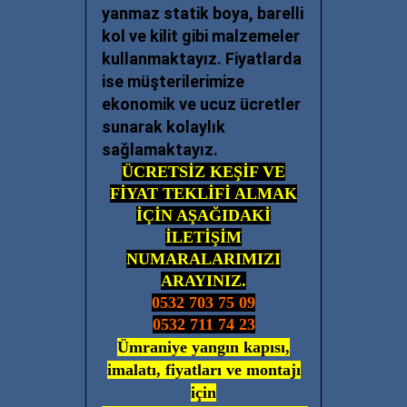
yanmaz statik boya, barelli
kol ve kilit gibi malzemeler
kullanmaktayız. Fiyatlarda
ise müşterilerimize
ekonomik ve ucuz ücretler
sunarak kolaylık
sağlamaktayız.
ÜCRETSİZ KEŞİF VE
FİYAT TEKLİFİ ALMAK
İÇİN AŞAĞIDAKİ
İLETİŞİM
NUMARALARIMIZI
ARAYINIZ.
0532 703 75 09
0532 711 74 23
Ümraniye yangın kapısı,
imalatı, fiyatları ve montajı
için