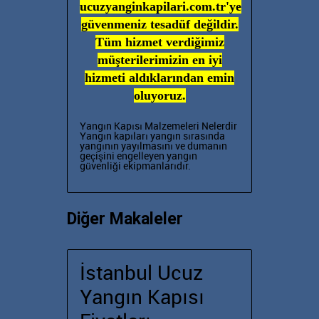
ucuzyanginkapilari.com.tr'ye
güvenmeniz tesadüf değildir.
Tüm hizmet verdiğimiz
müşterilerimizin en iyi
hizmeti aldıklarından emin
oluyoruz.
Yangın Kapısı Malzemeleri Nelerdir
Yangın kapıları
yangın sırasında
yangının yayılmasını ve dumanın
geçişini engelleyen yangın
güvenliği ekipmanlarıdır.
Diğer Makaleler
İstanbul Ucuz
Yangın Kapısı