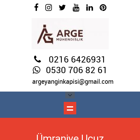
0216 6426931
0530 706 82 61
argeyanginkapisi@gmail.com
Ümraniye Ucuz