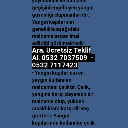
yayılmasını ve dumanın
geçişini engelleyen yangın
güvenliği ekipmanlarıdır.
Yangın kapılarının
genellikle aşağıdaki
malzemelerden imal
edildiği görülmektedir:
Ara. Ücretsiz Teklif
Al. 0532 7037509 -
0532 7117423
• Yangın kapılarının en
yaygın kullanılan
malzemesi çeliktir. Çelik,
yangına karşı dayanıklı bir
malzeme olup, yüksek
sıcaklıklara karşı direnç
gösterir. Yangın
kapılarında kullanılan çelik