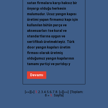
satan firmalara karşı haksız bir
önyargı olduğu herkesin
malumudur. Ucuz yangın kapısı
üretimi yapan firmamız kapı için
kullanılan bütün parça ve
aksesuarları tse kural ve
standartlarına uygun ve
sertifikalı üretmekteyiz. Türk
door yangın kapıları üretim
firması olarak üretmiş
olduğumuz yangın kapılarının
tamamı yurtiçi ve yurtdışı y
Devamı
[««][«]
1.
2.
3.
4.
5.
6.
7.
8.
[»]
[»»]
[Toplam:
8 »
1.
Sayfa]