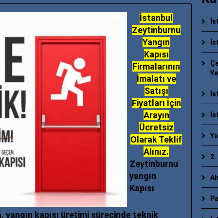
İstanbul
İs
Zeytinburnu
Yangın
İs
Kapısı
Çe
Firmalarının
Ye
İmalatı ve
Satışı
İs
Fiyatları İçin
Arayın
İs
Ücretsiz
Ya
Olarak Teklif
Alınız.
2.
Zeytinburnu
yangın
Ah
Kapısı
Pa
 yangın kapısı üretimi sürecinde teknik