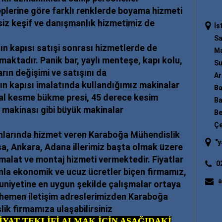
plerine göre farklı renklerde boyama hizmeti
iz keşif ve danışmanlık hizmetimiz de
İs
Sa
n kapısı satışi sonrası hizmetlerde de
Ma
aktadır. Panik bar, yaylı menteşe, kapı kolu,
Su
arın değişimi ve satışını da
Ar
n kapısı imalatında kullandığımız makinalar
Ba
jital kesme bükme presi, 45 derece kesim
Ba
a makinası gibi büyük makinalar
Be
Çe
ınlarında hizmet veren Karaboğa Mühendislik
"
yangın merdiveni
"; "
yangın merd
rsa, Ankara, Adana illerimiz başta olmak üzere
 imalat ve montaj hizmeti vermektedir. Fiyatlar
0
la ekonomik ve ucuz ücretler biçen firmamız,
a
uniyetine en uygun şekilde çalışmalar ortaya
 hemen iletişim adreslerimizden Karaboğa
ik firmamıza ulaşabilirsiniz
FİYAT TEKLİFİ ALMAK İÇİN AŞAĞIDAKİ