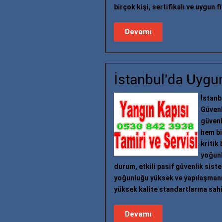
birçok kişi, sertifikalı ve uygun 
Devamı
İstanbul’da Uygun
İstanb
Güvenl
güvenl
hem bi
kritik
yoğunl
durum, etkili pasif güvenlik sist
yoğunluğu yüksek ve yapılaşmanın
yüksek kalite standartlarına sahi
Devamı