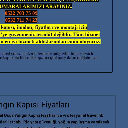
NUMARALARIMIZI ARAYINIZ.
0532 703 75 09
0532 711 74 23
apısı, imalatı, fiyatları ve montajı için
r'ye güvenmeniz tesadüf değildir. Tüm hizmet
n en iyi hizmeti aldıklarından emin oluyoruz.
satışi sonrası hizmetlerde de müşterilerimize destek
şe
kapı kolu
hidrolik kapatıcı gibi parçaların değişimi ve
gın Kapısı Fiyatları
ul Ucuz Yangın Kapısı Fiyatları ve Profesyonel Güvenlik
leri İstanbul’da yapı güvenliği, yoğun yapılaşma ve yüksek