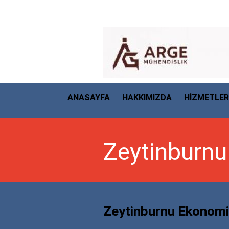
ANASAYFA
HAKKIMIZDA
HİZMETLER
Zeytinburnu
Zeytinburnu Ekonomi