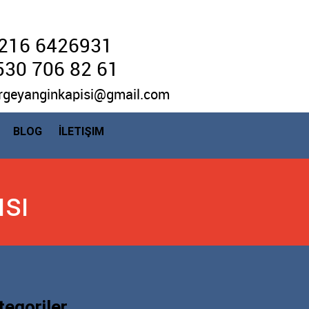
216 6426931
530 706 82 61
rgeyanginkapisi@gmail.com
BLOG
İLETIŞIM
sı
tegoriler