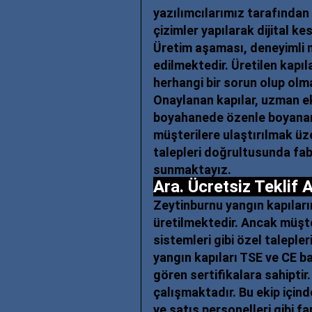
yazılımcılarımız tarafından 
çizimler yapılarak dijital 
Üretim aşaması, deneyimli m
edilmektedir. Üretilen kapıl
herhangi bir sorun olup olm
Onaylanan kapılar, uzman ek
boyahanede özenle boyanar
müşterilere ulaştırılmak üz
talepleri doğrultusunda fab
sunmaktayız.
Ara. Ücretsiz Tekli
Zeytinburnu yangın kapıları
üretilmektedir. Ancak müşter
sistemleri gibi özel taleple
yangın kapıları TSE ve CE 
gören sertifikalara sahiptir.
çalışmaktadır. Bu ekip içind
ve satış personelleri gibi f