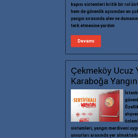
kapısı sistemleri kritik bir rol 
hem de güvenlik açısından en çok
yangın sırasında alev ve dumanın 
terk etmesine yardım
Devamı
Çekmeköy Ucuz Ya
Karaboğa Yangın
İstanb
güvenl
Özelli
alışve
önleml
sistemleri, yangın merdiveni uygu
unsurları arasında yer almaktad