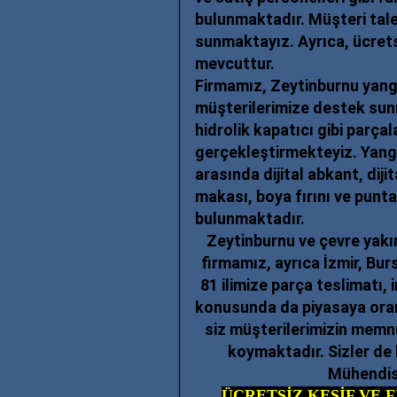
bulunmaktadır. Müşteri tale
sunmaktayız. Ayrıca, ücrets
mevcuttur.
Firmamız, Zeytinburnu yangı
müşterilerimize destek sunm
hidrolik kapatıcı gibi parçal
gerçekleştirmekteyiz. Yangı
arasında dijital abkant, di
makası, boya fırını ve punt
bulunmaktadır.
Zeytinburnu ve çevre yak
firmamız, ayrıca İzmir, Bu
81 ilimize parça teslimatı,
konusunda da piyasaya oran
siz müşterilerimizin memn
koymaktadır. Sizler de
Mühendisl
ÜCRETSİZ KEŞİF VE 