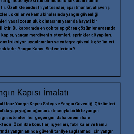
trafiği nedeniyle kritik bir mühendislik alanı haline
tir. Özellikle endüstriyel tesisler, apartmanlar, alışveriş
leri, okullar ve kamu binalarında yangın güvenliği
leri yasal zorunluluk olmasının yanında hayati bir
iliktir. Bu kapsamda en çok talep gören çözümler arasında
 kapısı, yangın merdiveni sistemleri, sprinkler altyapıları,
konstrüksiyon uygulamaları ve entegre güvenlik çözümleri
maktadır. Yangın Kapısı Sistemlerinin Y
gın Kapısı İmalatı
ul Ucuz Yangın Kapısı Satışı ve Yangın Güvenliği Çözümleri
ul’da yapı yoğunluğunun artmasıyla birlikte yangın
iği sistemleri her geçen gün daha önemli hale
tedir. Özellikle konutlar, iş yerleri, fabrikalar ve kamu
rında yangın anında güvenli tahliye sağlanması için yangın