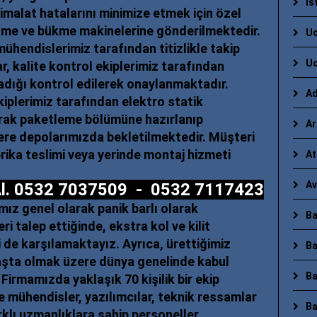
İs
imalat hatalarını minimize etmek için özel
kesme ve bükme makinelerine gönderilmektedir.
Uc
ühendislerimiz tarafından titizlikle takip
Uc
ar, kalite kontrol ekiplerimiz tarafından
adığı kontrol edilerek onaylanmaktadır.
Ad
iplerimiz tarafından elektro statik
ak paketleme bölümüne hazırlanıp
Ar
ere depolarımızda bekletilmektedir. Müşteri
rika teslimi veya yerinde montaj hizmeti
At
Av
f Al. 0532 7037509 - 0532 7117423
mız genel olarak panik barlı olarak
Ba
i talep ettiğinde, ekstra kol ve kilit
ri de karşılamaktayız. Ayrıca, ürettiğimiz
Ba
başta olmak üzere dünya genelinde kabul
Ba
 Firmamızda yaklaşık 70 kişilik bir ekip
e mühendisler, yazılımcılar, teknik ressamlar
Ba
arklı uzmanlıklara sahip personeller