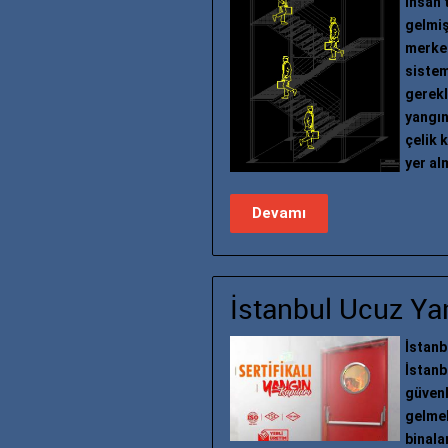
insan 
gelmiş
merkez
sistem
gerekl
yangın
çelik 
yer al
Devamı
İstanbul Ucuz Yan
İstanb
İstanb
güvenl
gelmek
binala