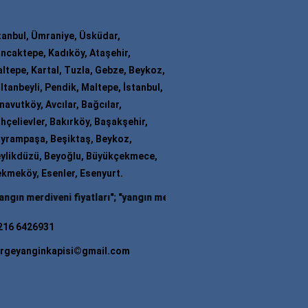
tanbul, Ümraniye, Üsküdar,
ncaktepe, Kadıköy, Ataşehir,
ltepe, Kartal, Tuzla, Gebze, Beykoz,
ltanbeyli, Pendik, Maltepe, İstanbul,
navutköy, Avcılar, Bağcılar,
hçelievler, Bakırköy, Başakşehir,
yrampaşa, Beşiktaş, Beykoz,
ylikdüzü, Beyoğlu, Büyükçekmece,
kmeköy, Esenler, Esenyurt.
iveni fiyatları
"; "
yangın merdiveni firmaları
"; "
yangın merdiveni imal
216 6426931
rgeyanginkapisi©gmail.com