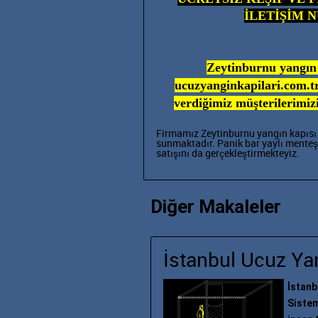
İLETİŞİM 
Zeytinburnu yangın k
ucuzyanginkapilari.com.t
verdiğimiz müşterilerimizi
Firmamız
Zeytinburnu yangın kapısı 
sunmaktadır. Panik bar
yaylı mente
satışını da gerçekleştirmekteyiz.
Diğer Makaleler
İstanbul Ucuz Yan
İstanb
Sistem