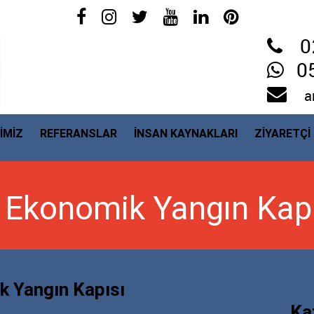
0
0
a
İMİZ
REFERANSLAR
İNSAN KAYNAKLARI
ZİYARETÇİ
 Ekonomik Yangın Kapı
k Yangın Kapısı
Ka