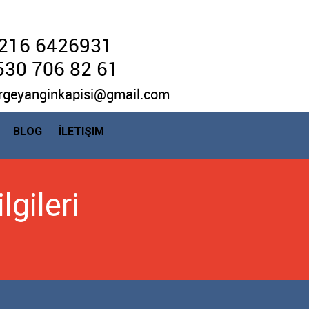
216 6426931
530 706 82 61
rgeyanginkapisi@gmail.com
BLOG
İLETIŞIM
lgileri