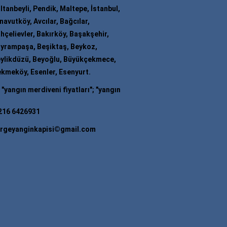
ltanbeyli, Pendik, Maltepe, İstanbul,
navutköy, Avcılar, Bağcılar,
hçelievler, Bakırköy, Başakşehir,
yrampaşa, Beşiktaş, Beykoz,
ylikdüzü, Beyoğlu, Büyükçekmece,
kmeköy, Esenler, Esenyurt.
diveni fiyatları
"; "
yangın merdiveni firmaları
"; "
yangın merdiveni ima
216 6426931
rgeyanginkapisi©gmail.com