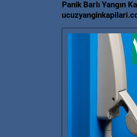
Panik Barlı Yangın Kap
ucuzyanginkapilari.c