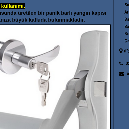
Su
 kullanımı.
Ar
usunda üretilen bir panik barlı yangın kapısı
anıza büyük katkıda bulunmaktadır.
Ba
Ba
Be
Çe
"
yangın merdiveni
"; "
yangın mer
0
a