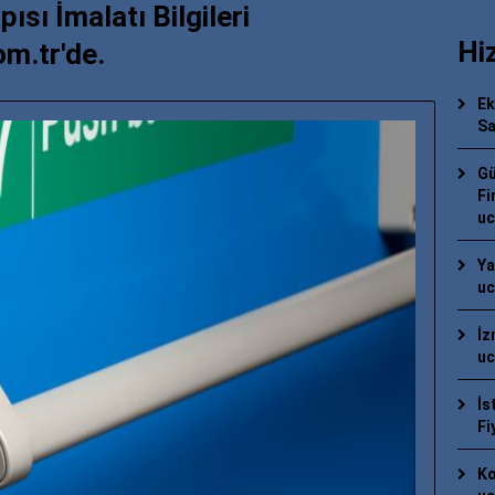
ısı İmalatı Bilgileri
Hi
om.tr'de.
Ek
Sa
Gü
Fi
uc
Ya
uc
İz
uc
İs
Fi
Ko