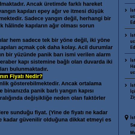
maktadır. Ancak üretimde farklı hareket
İs
 yangın kapıları epey ağır ve itmesi düşük
uc
mektedir. Sadece yangın değil, herhangi bir
Ed
 hâlinde kapıların ağır olması sorun
İs
ılar hem sadece tek bir yöne değil, iki yöne
uc
kapıları açmak çok daha kolay. Acil durumlar
Ed
ın bir yüzünde panik barı ismi verilen alarm
İs
beraber kapı sistemine bağlı olan duvarda iki
Ha
ları bulunmaktadır.
uc
nın Fiyatı Nedir?
enlik gösterebilmektedir. Ancak ortalama
İs
e binanızda panik barlı yangın kapısı
İç
aralığında değişikliğe neden olan faktörler
Zi
lere sunduğu fiyat. (Yine de fiyatı ne kadar
İs
ne kadar güvenilir olduğuna dikkat etmeyi es
Sa
Ma