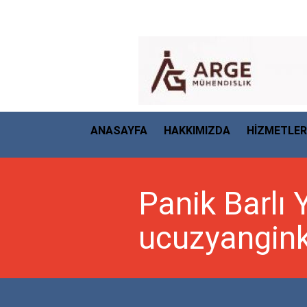
ANASAYFA
HAKKIMIZDA
HİZMETLER
Panik Barlı Y
ucuzyanginka