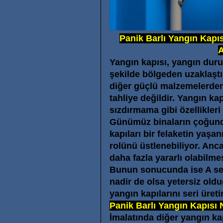
Panik Barlı Yangın Kapıs
A
Yangın kapısı, yangın duru
şekilde bölgeden uzaklaştır
diğer güçlü malzemelerden 
tahliye değildir. Yangın ka
sızdırmama gibi özellikleri 
Günümüz binaların çoğunda
kapıları bir felaketin yaş
rolünü üstlenebiliyor. Anca
daha fazla yararlı olabilmes
Bunun sonucunda ise A sert
nadir de olsa yetersiz oldu
yangın kapılarını seri üreti
Panik Barlı Yangın Kapısı 
İmalatında diğer yangın ka