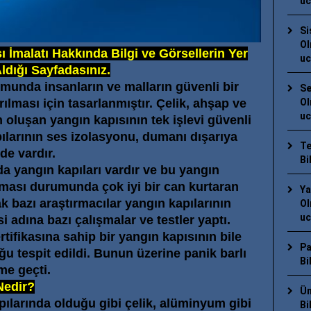
uc
Si
Ol
ı İmalatı Hakkında Bilgi ve Görsellerin Yer
uc
ldığı Sayfadasınız.
munda insanların ve malların güvenli bir
Se
ılması için tasarlanmıştır. Çelik, ahşap ve
Ol
uc
oluşan yangın kapısının tek işlevi güvenli
pılarının ses izolasyonu, dumanı dışarıya
Te
de vardır.
Bi
 yangın kapıları vardır ve bu yangın
anması durumunda çok iyi bir can kurtaran
Ya
k bazı araştırmacılar yangın kapılarının
Ol
uc
i adına bazı çalışmalar ve testler yaptı.
ifikasına sahip bir yangın kapısının bile
Pa
ğu tespit edildi. Bunun üzerine panik barlı
Bi
me geçti.
Nedir?
Üm
pılarında olduğu gibi çelik, alüminyum gibi
Bi