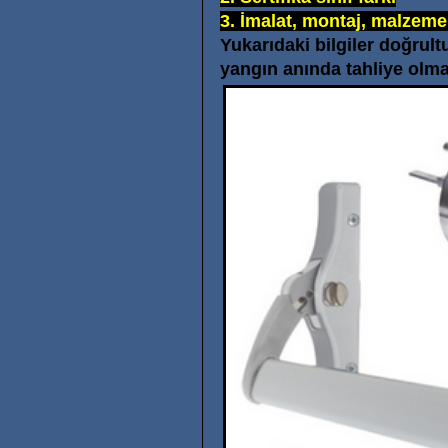
3. İmalat, montaj, malzeme
Yukarıdaki bilgiler doğrult
yangın anında tahliye olm