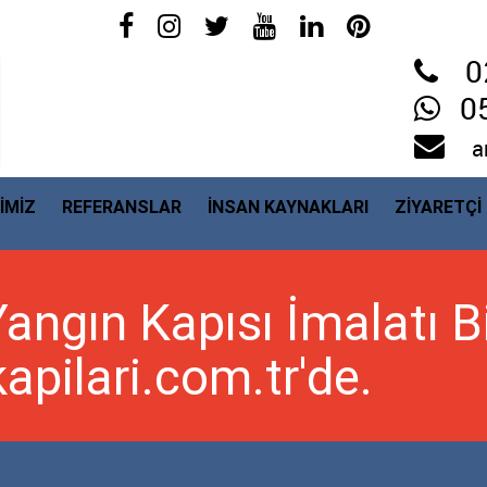
0
0
a
İMİZ
REFERANSLAR
İNSAN KAYNAKLARI
ZİYARETÇİ
angın Kapısı İmalatı Bi
pilari.com.tr'de.