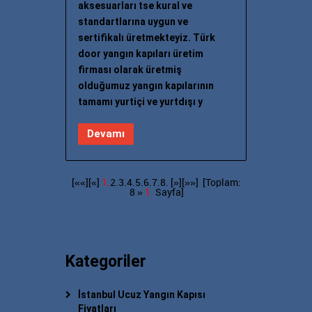
aksesuarları tse kural ve
standartlarına uygun ve
sertifikalı üretmekteyiz. Türk
door yangın kapıları üretim
firması olarak üretmiş
olduğumuz yangın kapılarının
tamamı yurtiçi ve yurtdışı y
Devamı
[««][«]
1.
2.
3.
4.
5.
6.
7.
8.
[»]
[»»]
[Toplam:
8 »
1.
Sayfa]
Kategoriler
İstanbul Ucuz Yangın Kapısı
Fiyatları