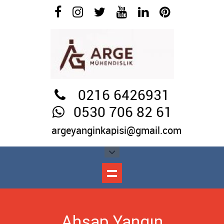
0216 6426931
0530 706 82 61
argeyanginkapisi@gmail.com
Ahşap Yangın