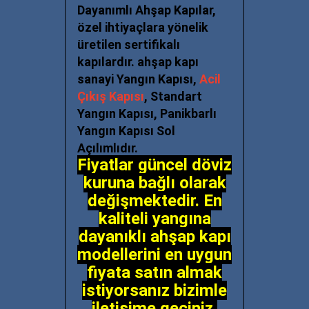
Dayanımlı Ahşap Kapılar,
özel ihtiyaçlara yönelik
üretilen sertifikalı
kapılardır. ahşap kapı
sanayi Yangın Kapısı,
Acil
Çıkış Kapısı
, Standart
Yangın Kapısı, Panikbarlı
Yangın Kapısı Sol
Açılımlıdır.
Fiyatlar güncel döviz
kuruna bağlı olarak
değişmektedir. En
kaliteli yangına
dayanıklı ahşap kapı
modellerini en uygun
fiyata satın almak
istiyorsanız bizimle
iletişime geçiniz.