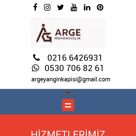
0216 6426931
0530 706 82 61
argeyanginkapisi@gmail.com
HİZMETLERİMİZ