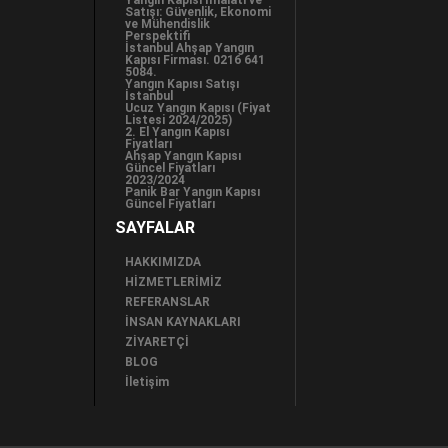
Yangın Kapısı İmalatı ve
Satışı: Güvenlik, Ekonomi
ve Mühendislik
Perspektifi
İstanbul Ahşap Yangın
Kapısı Firması. 0216 641
5084.
Yangın Kapısı Satışı
İstanbul
Ucuz Yangın Kapısı (Fiyat
Listesi 2024/2025)
2. El Yangın Kapısı
Fiyatları
Ahşap Yangın Kapısı
Güncel Fiyatları
2023/2024
Panik Bar Yangın Kapısı
Güncel Fiyatları
SAYFALAR
HAKKIMIZDA
HİZMETLERİMİZ
REFERANSLAR
İNSAN KAYNAKLARI
ZİYARETÇİ
BLOG
İletişim