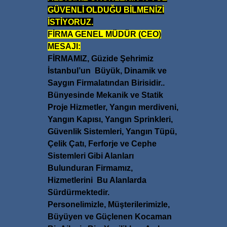
+
GÜVENLİ OLDUĞU BİLMENİZİ
İSTİYORUZ.
FİRMA GENEL MÜDÜR (CEO)
MESAJI:
FİRMAMIZ, Güzide Şehrimiz
İstanbul’un Büyük, Dinamik ve
Saygın Firmalatından Birisidir..
Bünyesinde Mekanik ve Statik
Proje Hizmetler, Yangın merdiveni,
Yangın Kapısı, Yangın Sprinkleri,
Güvenlik Sistemleri, Yangın Tüpü,
Çelik Çatı, Ferforje ve Cephe
Sistemleri Gibi Alanları
Bulunduran Firmamız,
Hizmetlerini Bu Alanlarda
Sürdürmektedir.
Personelimizle, Müşterilerimizle,
Büyüyen ve Güçlenen Kocaman