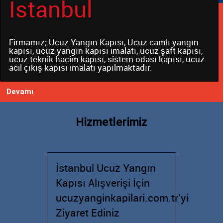
Kapıları Üretimi
İstanbul
Ucuz yangın kapıları üretilirken dikkat edilmesi
Firmamız; Ucuz Yangın Kapısı, Ucuz camlı yangın
gereken noktalar bulunmaktadır. Bu noktalara dikkat
kapısı, ucuz yangın kapısı imalatı, ucuz şaft kapısı,
edilmediği taktirde kapılar bir süre onra kullanılmaz
ucuz teknik hacim kapısı, sistem odası kapısı, ucuz
hale gelecektir.
acil çıkış kapısı imalatı yapılmaktadır.
Devamı
Devamı
Hizmetlerimiz
İstanbul Ucuz Yangın
Kapısı Alışverişi İçin
ucuzyanginkapilari.com.tr'yi
Ziyaret Ediniz