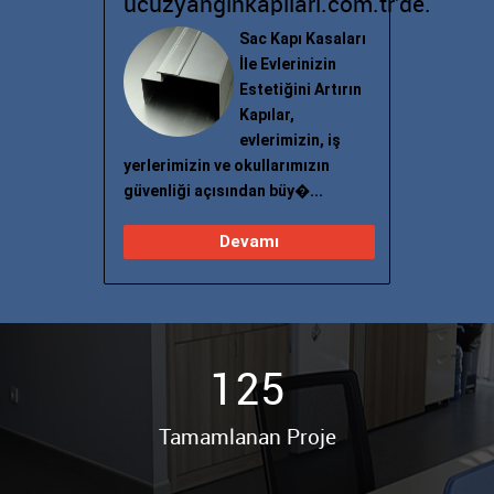
ucuzyanginkapilari.com.tr'de.
Sac Kapı Kasaları
İle Evlerinizin
Estetiğini Artırın
Kapılar,
evlerimizin, iş
yerlerimizin ve okullarımızın
güvenliği açısından büy�...
Devamı
125
Tamamlanan Proje