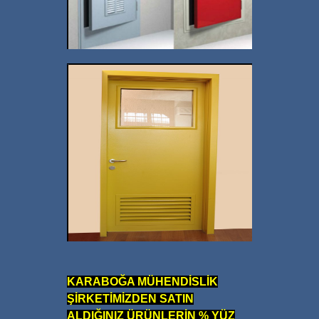
Yangın Şaft Kapıları
İmalatı Sayfasıdır
+
Teknik Hacim Yangın
KARABOĞA MÜHENDİSLİK
Kapıları İmalatı
ŞİRKETİMİZDEN SATIN
ALDIĞINIZ ÜRÜNLERİN % YÜZ