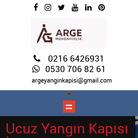
0216 6426931
0530 706 82 61
argeyanginkapisi@gmail.com
Ucuz Yangın
Ucuz Yangın Kapısı