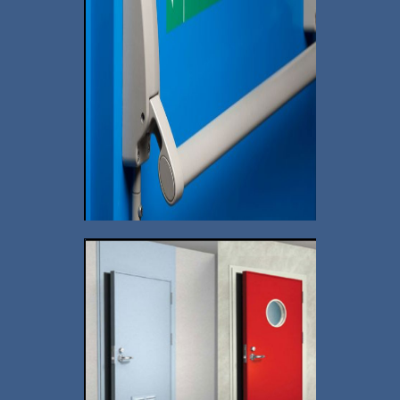
Ümraniye Camlı Yangın
Kapısı İmalatı
+
Panik Barlı Yangın
Kapıları İmalatı
+