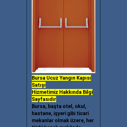
Bursa Ucuz Yangın Kapısı
Satışı
Hizmetimiz
Hakkında Bilgi
Sayfasıdır
Bursa, başta otel, okul,
hastane, işyeri gibi ticari
mekanlar olmak üzere, her