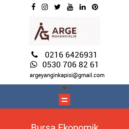
0216 6426931
0530 706 82 61
argeyanginkapisi@gmail.com
Bursa Ekonomik