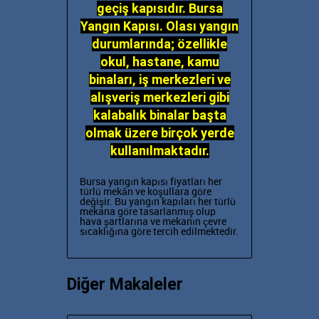
geçiş kapısıdır. Bursa
Yangın Kapısı. Olası yangın
durumlarında; özellikle
okul, hastane, kamu
binaları, iş merkezleri ve
alışveriş merkezleri gibi
kalabalık binalar başta
olmak üzere birçok yerde
kullanılmaktadır.
Bursa yangın kapısı fiyatları
her
türlü mekân ve koşullara göre
değişir. Bu yangın kapıları her türlü
mekana göre tasarlanmış olup
hava şartlarına ve mekanın çevre
sıcaklığına göre tercih edilmektedir.
Diğer Makaleler