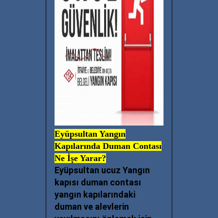
Eyüpsultan Yangın
Kapılarında Duman Contası
Ne İşe Yarar?
Eyüpsultan ucuz Yangın
kapısı duman contası
yangın kapılarındaki
duman ve alevlerin