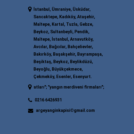
İstanbul, Ümraniye, Üsküdar,
Sancaktepe, Kadıköy, Ataşehir,
Maltepe, Kartal, Tuzla, Gebze,
Beykoz, Sultanbeyli, Pendik,
Maltepe, İstanbul, Arnavutköy,
Avcılar, Bağcılar, Bahçelievler,
Bakırköy, Başakşehir, Bayrampaşa,
Beşiktaş, Beykoz, Beylikdüzü,
Beyoğlu, Büyükçekmece,
Çekmeköy, Esenler, Esenyurt.
ni fiyatları
"; "
yangın merdiveni firmaları
"; "
yangın merdiveni imalatı
"
0216 6426931
argeyanginkapisi©gmail.com