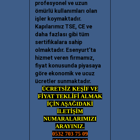
profesyonel ve uzun
ömürlü kullanımları olan
işler koymaktadır.
Kapılarımız TSE, CE ve
daha fazlası gibi tüm
sertifikalara sahip
olmaktadır. Esenyurt’ta
hizmet veren firmamız,
fiyat konusunda piyasaya
göre ekonomik ve ucuz
ücretler sunmaktadır.
ÜCRETSİZ KEŞİF VE
FİYAT TEKLİFİ ALMAK
İÇİN AŞAĞIDAKİ
İLETİŞİM
NUMARALARIMIZI
ARAYINIZ.
0532 703 75 09