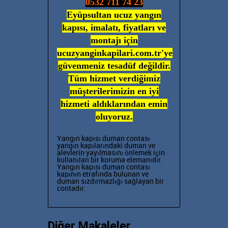
0532 711 74 23
Eyüpsultan ucuz yangın
kapısı, imalatı, fiyatları ve
montajı için
ucuzyanginkapilari.com.tr'ye
güvenmeniz tesadüf değildir.
Tüm hizmet verdiğimiz
müşterilerimizin en iyi
hizmeti aldıklarından emin
oluyoruz.
Yangın kapısı duman contası
yangın kapılarındaki duman ve
alevlerin yayılmasını önlemek için
kullanılan bir koruma elemanıdır.
Yangın kapısı duman contası
kapının etrafında bulunan ve
duman sızdırmazlığı sağlayan bir
contadır.
Diğer Makaleler