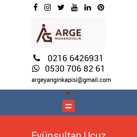
0216 6426931
0530 706 82 61
argeyanginkapisi@gmail.com
Eyüpsultan Ucuz