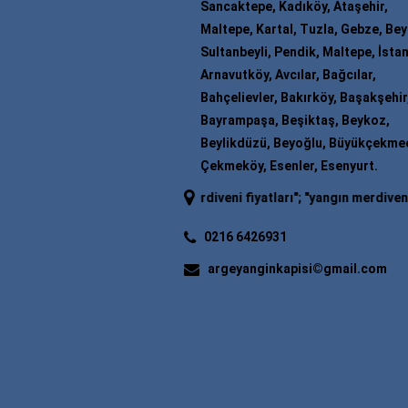
Sancaktepe, Kadıköy, Ataşehir,
Maltepe, Kartal, Tuzla, Gebze, Be
Sultanbeyli, Pendik, Maltepe, İstan
Arnavutköy, Avcılar, Bağcılar,
Bahçelievler, Bakırköy, Başakşehir
Bayrampaşa, Beşiktaş, Beykoz,
Beylikdüzü, Beyoğlu, Büyükçekme
Çekmeköy, Esenler, Esenyurt.
 merdiveni
"; "
yangın merdiveni fiyatları
"; "
yangın merdiveni firmaları
"
0216 6426931
argeyanginkapisi©gmail.com