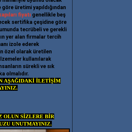
e göre üretimi yapıldığından
apıları fiyatı
genellikle beş
ecek sertifika çeşidine göre
umunda tecrübeli ve gerekli
n yer alan firmalar tercih
anı izole ederek
in özel olarak üretilen
alzemeler kullanılarak
insanların sürekli ve sık
a olmalıdır.
İN AŞAĞIDAKİ İLETİŞİM
YINIZ.
 OLUN SİZLERE BİR
UZU UNUTMAYINIZ.