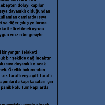
sebepten dolayı kapılar
ısıya dayanıklı olduğundan
kullanılan camlarda ısıya
i ve diğer çıkış yollarına
kkatle üretilmeli ayrıca
gun ve izin belgesiyle
 bir yangın felaketi
 bir şekilde dağılacaktır.
k ısıya dayanıklı olacak
lmeli. Özellik bakımından
 tek taraflı veya çift taraflı
apımlarda kapı kasaları için
 panik kolu tüm kapılarda
ve mimariyle uyumlu olacak