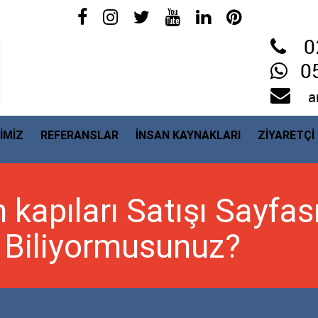
0
0
a
İMİZ
REFERANSLAR
İNSAN KAYNAKLARI
ZİYARETÇİ
 kapıları Satışı Sayfa
 Biliyormusunuz?