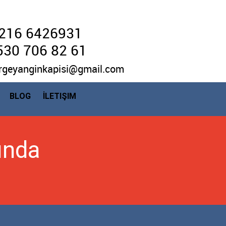
216 6426931
530 706 82 61
rgeyanginkapisi@gmail.com
BLOG
İLETIŞIM
sında