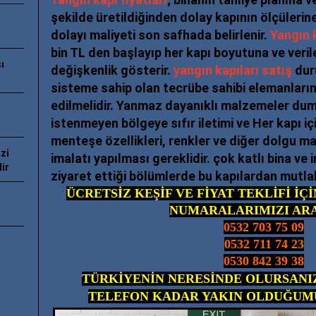
şekilde üretildiğinden dolay kapının ölçülerin
dolayı maliyeti son safhada belirlenir.
Yangın k
bin TL den başlayıp her kapı boyutuna ve veril
ı
değişkenlik gösterir.
yangın kapıları satış
dur
sisteme sahip olan tecrübe sahibi elemanlarını
edilmelidir. Yanmaz dayanıklı malzemeler dum
istenmeyen bölgeye sıfır iletimi ve Her kapı iç
menteşe özellikleri, renkler ve diğer dolgu m
zi
imalatı yapılması gereklidir. çok katlı bina ve 
ir
ziyaret ettiği bölümlerde bu kapılardan mutlak
ÜCRETSİZ KEŞİF VE FİYAT TEKLİFİ İÇ
NUMARALARIMIZI ARA
0532 703 75 09
0532 711 74 23
0530 842 39 38
TÜRKİYENİN NERESİNDE OLURSANIZ
TELEFON KADAR YAKIN OLDUĞUM