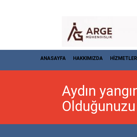
ANASAYFA
HAKKIMIZDA
HİZMETLER
Aydın yangın
Olduğunuzu