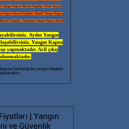
rlı Yangın Kapısı Güncel Fiyatları, Köşk Yangın
n Kapısı Güncel Fiyatları, Nazilli Yangın Kapısı
 Güncel Fiyatları, Yenipazar Yangın Kapısı Güncel
ayabilirsiniz. Aydın Yangın
aşabilirsiniz. Yangın Kapısı
şı yapmaktadır. Acil çıkış
bulunmaktadır.
kapılar herhangi bir yangın felaketi
ağılacaktır.
iyatları | Yangın
ni ve Güvenlik