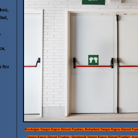
ykoz,
bul,
,
ce,
; "
yangın merdiveni imalatı
"; "
makaralı yangın merdiveni
"; "
z tipi yan
Bozdoğan Yangın Kapısı Güncel Fiyatları, Buharkent Yangın Kapısı Güncel Fiyatl
Yangın Kapısı Güncel Fiyatları, Germencik Yangın Kapısı Güncel Fiyatları, İnci