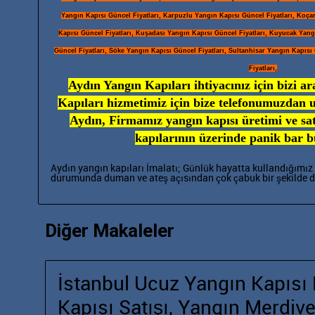
Yangın Kapısı Güncel Fiyatları, Karpuzlu Yangın Kapısı Güncel Fiyatları, Koça
Kapısı Güncel Fiyatları, Kuşadası Yangın Kapısı Güncel Fiyatları, Kuyucak Yangı
Güncel Fiyatları, Söke Yangın Kapısı Güncel Fiyatları, Sultanhisar Yangın Kapısı
Fiyatları,
Aydın Yangın Kapıları ihtiyacınız için bizi ar
Kapıları hizmetimiz için bize telefonumuzdan ul
Aydın, Firmamız yangın kapısı üretimi ve satı
kapılarının üzerinde panik bar 
Aydın yangın kapıları İmalatı; Günlük hayatta kullandığımız 
durumunda
duman ve ateş açısından çok çabuk bir şekilde d
Diğer Makaleler
İstanbul Ucuz Yangın Kapısı F
Kapısı Satışı, Yangın Merdive