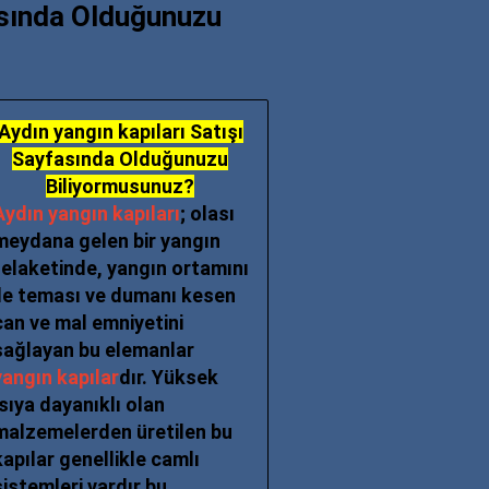
fasında Olduğunuzu
Aydın yangın kapıları Satışı
Sayfasında Olduğunuzu
Biliyormusunuz?
Aydın yangın kapıları
; olası
meydana gelen bir yangın
felaketinde, yangın ortamını
ile teması ve dumanı kesen
can ve mal emniyetini
sağlayan bu elemanlar
yangın kapılar
dır. Yüksek
Isıya dayanıklı olan
malzemelerden üretilen bu
kapılar genellikle camlı
sistemleri vardır bu