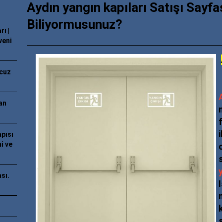
Aydın yangın kapıları Satışı Say
Biliyormusunuz?
ı |
veni
Ucuz
an
apısı
i ve
sı.