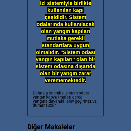
izi sistemiyle birlikte
kullanılan kapı
çeşididir. Sistem
odalarında kullanılacak
olan yangın kapıları
mutlaka gerekli
standartlara uygun
olmalıdır. ''Sistem odası
yangın kapıları'' olan bir
sistem odasına dışarıda
olan bir yangın zarar
verememektedir.
Daha da önemlisi
sistem odası
yangın kapısı imalatı gereği
yangına dayanıklı
alev geçirmez ve
dumansızdır.
Diğer Makaleler