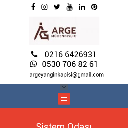
0216 6426931
0530 706 82 61
argeyanginkapisi@gmail.com
Sistem Odası