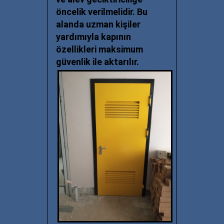
öncelik verilmelidir. Bu
alanda uzman kişiler
yardımıyla kapının
özellikleri maksimum
güvenlik ile aktarılır.