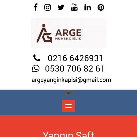
0216 6426931
0530 706 82 61
argeyanginkapisi@gmail.com
Yangın Şaft