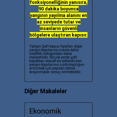
fonksiyonelliğinin yanısıra,
90 dakika boyunca
yangının
yayılma alanını en
az seviyede tutar ve
insanların güvenli
bölgelere
ulaştıran kapısır.
Yangın Şaft kapısı fiyatları diğer
yangın kapılarına oranla daha
özellikli olduğundan daha
maliyetlidir. Birçok yerde şaft
kapakları olarak da adlandırılan
yangın kapılarının sızdırmazlığını
arttırmak için yapılan teknik
araştırmalar sonuç vermektedir.
Diğer Makaleler
Ekonomik