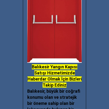
Balıkesir Yangın Kapısı
Satışı Hizmetimizde
Haberdar Olmak İçin Bizleri
Takip Ediniz
Balıkesir, büyük bir coğrafi
konumu olan ve stratejik
bir öneme sahip olan bir