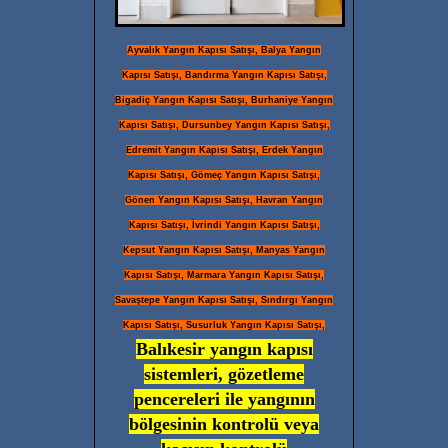
Ayvalık Yangın Kapısı Satışı, Balya Yangın
Kapısı Satışı, Bandırma Yangın Kapısı Satışı,
Bigadiç Yangın Kapısı Satışı, Burhaniye Yangın
Kapısı Satışı, Dursunbey Yangın Kapısı Satışı,
Edremit Yangın Kapısı Satışı, Erdek Yangın
Kapısı Satışı, Gömeç Yangın Kapısı Satışı,
Gönen Yangın Kapısı Satışı, Havran Yangın
Kapısı Satışı, İvrindi Yangın Kapısı Satışı,
Kepsut Yangın Kapısı Satışı, Manyas Yangın
Kapısı Satışı, Marmara Yangın Kapısı Satışı,
Savaştepe Yangın Kapısı Satışı, Sındırgı Yangın
Kapısı Satışı, Susurluk Yangın Kapısı Satışı,
Balıkesir yangın kapısı
sistemleri, gözetleme
pencereleri ile yangının
bölgesinin kontrolü veya