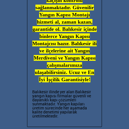
kaçışın kontrolü
sağlanmaktadır. Güvenilir
Yangın Kapısı Montajı
hizmeti al, zaman kazan,
garantide ol. Balıkesir içinde
binlerce Yangın Kapısı
Montajcısı hazır. Balıkesir ili
ve ilçelerine ait Yangın
Merdiveni ve Yangın Kapısı
çalışmalarımıza
ulaşabilirsiniz. Ucuz ve En
İyi İşçilik Garantisiyle!
Balıkesir ilinde yer alan Balıkesir
yangın kapısı firmalar güvenli ve
dayanıklı kapı çözümleri
sunmaktadır. Yangın kapıları
üretim sürecinde her aşamada
kalite denetimi yapılarak
üretilmektedir.