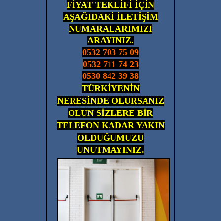
FİYAT TEKLİFİ İÇİN
AŞAĞIDAKİ İLETİŞİM
NUMARALARIMIZI
ARAYINIZ.
0532 703 75 09
0532 711 74 23
0530 842 39 38
TÜRKİYENİN
NERESİNDE OLURSANIZ
OLUN SİZLERE BİR
TELEFON KADAR YAKIN
OLDUĞUMUZU
UNUTMAYINIZ.