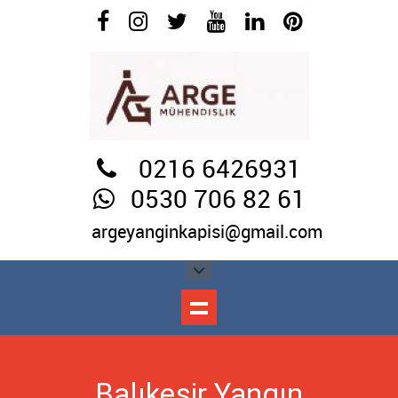
0216 6426931
0530 706 82 61
argeyanginkapisi@gmail.com
Balıkesir Yangın